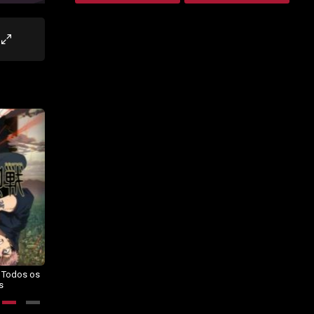
– Todos os
Dragon Ball Daima – Todos os
BORUTO: NARUTO NEXT
s
Episódios
GENERATIONS – Todos os
Episódios