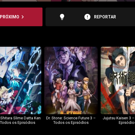
lightbulb
error
navigate_next
PRÓXIMO
REPORTAR
 Shitara Slime Datta Ken
Dr. Stone: Science Future 3 –
Jujutsu Kaisen 3 
 Todos os Episódios
Todos os Episódios
Episódio