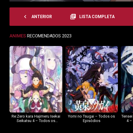
navigate_before
library_books
ANTERIOR
LISTA COMPLETA
ANIMES
RECOMENDADOS 2023
Re:Zero kara Hajimeru Isekai
Yomi no Tsugai – Todos os
Tensei
Seikatsu 4 – Todos os
Episódios
4 –
Episódios