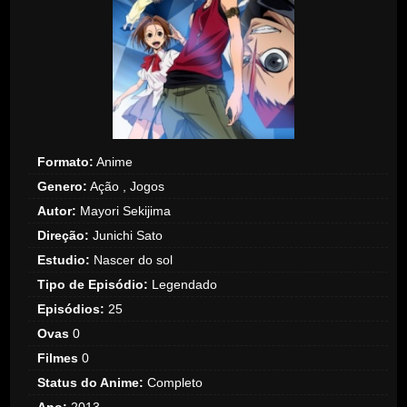
Formato:
Anime
Genero:
Ação , Jogos
Autor:
Mayori Sekijima
Direção:
Junichi Sato
Estudio:
Nascer do sol
Tipo de Episódio:
Legendado
Episódios:
25
Ovas
0
Filmes
0
Status do Anime:
Completo