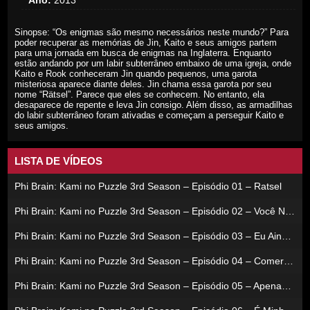
Ano:
2013
Sinopse: “Os enigmas são mesmo necessários neste mundo?” Para
poder recuperar as memórias de Jin, Kaito e seus amigos partem
para uma jornada em busca de enigmas na Inglaterra. Enquanto
estão andando por um labir subterrâneo embaixo de uma igreja, onde
Kaito e Rook conheceram Jin quando pequenos, uma garota
misteriosa aparece diante deles. Jin chama essa garota por seu
nome “Rätsel”. Parece que eles se conhecem. No entanto, ela
desaparece de repente e leva Jin consigo. Além disso, as armadilhas
do labir subterrâneo foram ativadas e começam a perseguir Kaito e
seus amigos.
LISTA DE VÍDEOS
Phi Brain: Kami no Puzzle 3rd Season – Episódio 01 – Ratsel
Phi Brain: Kami no Puzzle 3rd Season – Episódio 02 – Você Não Sabe De Nada
Phi Brain: Kami no Puzzle 3rd Season – Episódio 03 – Eu Ainda Acredito
Phi Brain: Kami no Puzzle 3rd Season – Episódio 04 – Comer Coisas Deliciosas Resolve A Maioria Dos Problemas
Phi Brain: Kami no Puzzle 3rd Season – Episódio 05 – Apenas Tenho Esse Presentimento