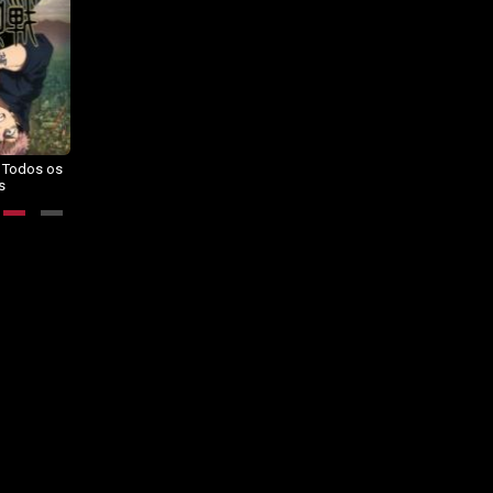
– Todos os
Dragon Ball Daima – Todos os
BORUTO: NARUTO NEXT
s
Episódios
GENERATIONS – Todos os
Episódios