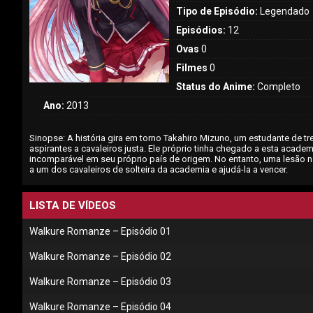
Tipo de Episódio:
Legendado
Episódios:
12
Ovas
0
Filmes
0
Status do Anime:
Completo
Ano:
2013
Sinopse: A história gira em torno Takahiro Mizuno, um estudante de t
aspirantes a cavaleiros justa. Ele próprio tinha chegado a esta acade
incomparável em seu próprio país de origem. No entanto, uma lesão nas
a um dos cavaleiros de solteira da academia e ajudá-la a vencer.
LISTA DE VÍDEOS
Walkure Romanze – Episódio 01
Walkure Romanze – Episódio 02
Walkure Romanze – Episódio 03
Walkure Romanze – Episódio 04