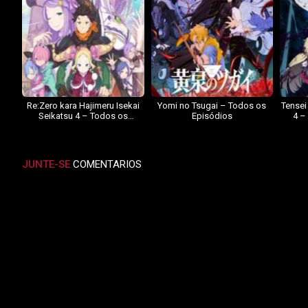
Re:Zero kara Hajimeru Isekai
Yomi no Tsugai – Todos os
Tensei
Seikatsu 4 – Todos os
Episódios
4 –
Episódios
JUNTE-SE
COMENTARIOS