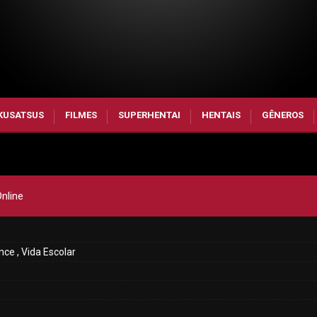
KUSATSUS
FILMES
SUPERHENTAI
HENTAIS
GÊNEROS
nline
ce , Vida Escolar