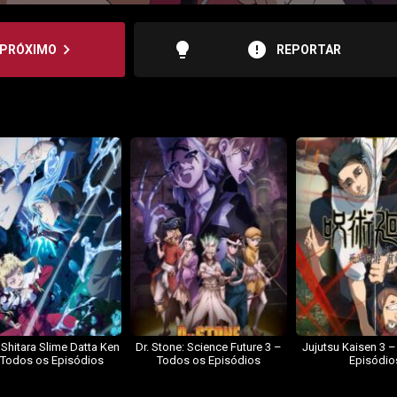
lightbulb
error
navigate_next
PRÓXIMO
REPORTAR
 Shitara Slime Datta Ken
Dr. Stone: Science Future 3 –
Jujutsu Kaisen 3 
 Todos os Episódios
Todos os Episódios
Episódio