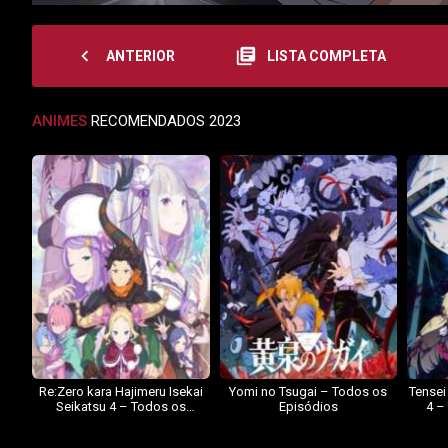
navigate_before
library_books
ANTERIOR
LISTA COMPLETA
ANIMES
RECOMENDADOS 2023
Re:Zero kara Hajimeru Isekai
Yomi no Tsugai – Todos os
Tensei
Seikatsu 4 – Todos os
Episódios
4 –
Episódios