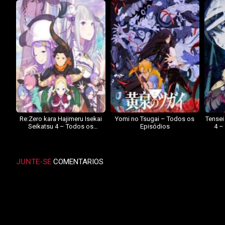
Re:Zero kara Hajimeru Isekai
Yomi no Tsugai – Todos os
Tensei
Seikatsu 4 – Todos os
Episódios
4 –
Episódios
JUNTE-SE
COMENTARIOS