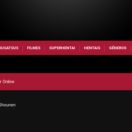
KUSATSUS
FILMES
SUPERHENTAI
HENTAIS
GÊNEROS
r Online
 Shounen