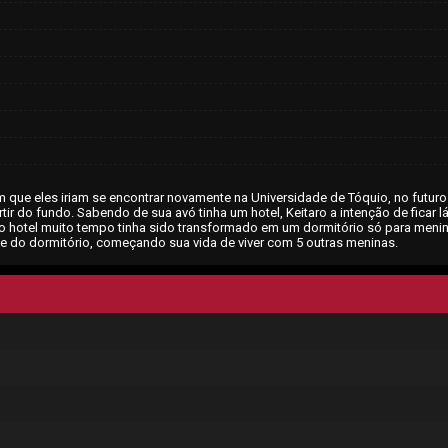
que eles iriam se encontrar novamente na Universidade de Tóquio, no futuro
rtir do fundo. Sabendo de sua avó tinha um hotel, Keitaro a intenção de ficar lá
o hotel muito tempo tinha sido transformado em um dormitório só para menin
te do dormitório, começando sua vida de viver com 5 outras meninas.