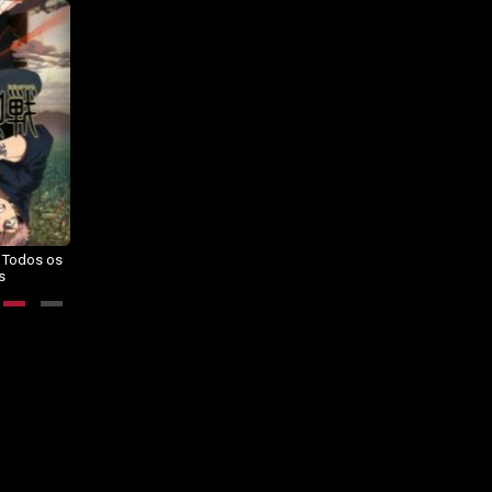
– Todos os
Dragon Ball Daima – Todos os
BORUTO: NARUTO NEXT
s
Episódios
GENERATIONS – Todos os
Episódios