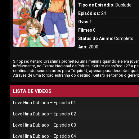
Tipo de Episódio:
Dublado
Episódios:
24
Ovas
1
Filmes
0
Status do Anime:
Completo
Ano:
2000
Sinopse: Keitaro Urashima prometeu uma menina quando ele era jovem 
Infelizmente, no Exame Nacional de Prática, Keitaro classificou 27 a pa
continuando seus estudos para Tóquio U, apenas para descobrir que 
Através de uma torção estranha do destino, Keitaro se tornou o geren
LISTA DE VÍDEOS
Love Hina Dublado – Episódio 01
Love Hina Dublado – Episódio 02
Love Hina Dublado – Episódio 03
Love Hina Dublado – Episódio 04