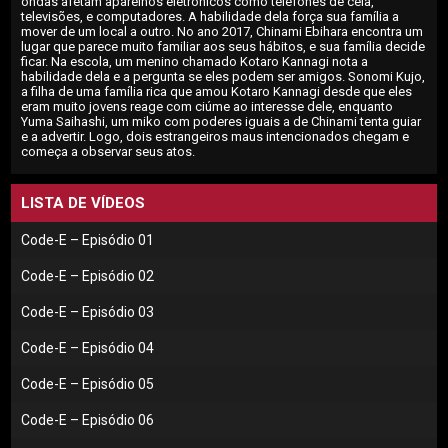
ondas afetam aparelhos eletrônicos como telefones de cela,
televisões, e computadores. A habilidade dela força sua família a
mover de um local a outro. No ano 2017, Chinami Ebihara encontra um
lugar que parece muito familiar aos seus hábitos, e sua família decide
ficar. Na escola, um menino chamado Kotaro Kannagi nota a
habilidade dela e a pergunta se eles podem ser amigos. Sonomi Kujo,
a filha de uma família rica que amou Kotaro Kannagi desde que eles
eram muito jovens reage com ciúme ao interesse dele, enquanto
Yuma Saihashi, um miko com poderes iguais a de Chinami tenta guiar
e a advertir. Logo, dois estrangeiros maus intencionados chegam e
começa a observar seus atos.
LISTA DE VÍDEOS
Code-E – Episódio 01
Code-E – Episódio 02
Code-E – Episódio 03
Code-E – Episódio 04
Code-E – Episódio 05
Code-E – Episódio 06