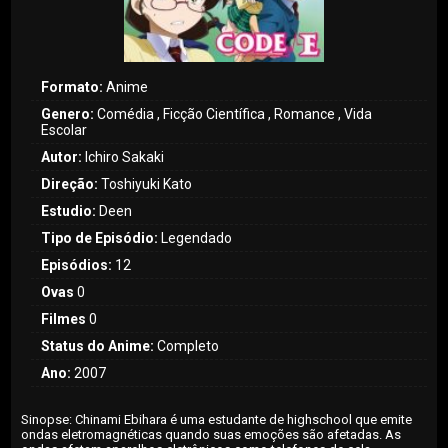
Formato:
Anime
Genero:
Comédia , Ficção Científica , Romance , Vida
Escolar
Autor:
Ichiro Sakaki
Direção:
Toshiyuki Kato
Estudio:
Deen
Tipo de Episódio:
Legendado
Episódios:
12
Ovas
0
Filmes
0
Status do Anime:
Completo
Ano:
2007
Sinopse: Chinami Ebihara é uma estudante de highschool que emite
ondas eletromagnéticas quando suas emoções são afetadas. As