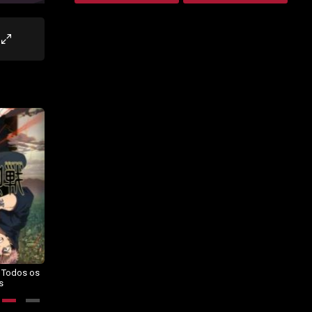
– Todos os
Dragon Ball Daima – Todos os
BORUTO: NARUTO NEXT
s
Episódios
GENERATIONS – Todos os
Episódios