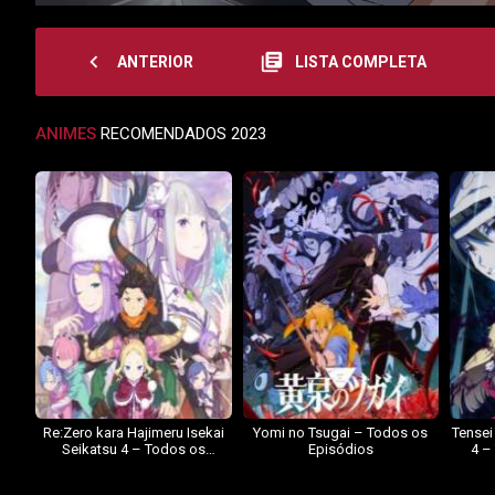
navigate_before
library_books
ANTERIOR
LISTA COMPLETA
ANIMES
RECOMENDADOS 2023
Re:Zero kara Hajimeru Isekai
Yomi no Tsugai – Todos os
Tensei
Seikatsu 4 – Todos os
Episódios
4 –
Episódios