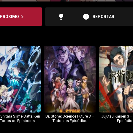
lightbulb
error
navigate_next
PRÓXIMO
REPORTAR
 Shitara Slime Datta Ken
Dr. Stone: Science Future 3 –
Jujutsu Kaisen 3 
 Todos os Episódios
Todos os Episódios
Episódio