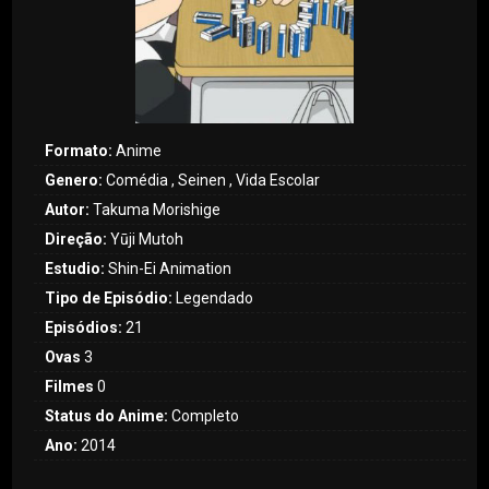
Formato:
Anime
Genero:
Comédia , Seinen , Vida Escolar
Autor:
Takuma Morishige
Direção:
Yūji Mutoh
Estudio:
Shin-Ei Animation
Tipo de Episódio:
Legendado
Episódios:
21
Ovas
3
Filmes
0
Status do Anime:
Completo
Ano:
2014