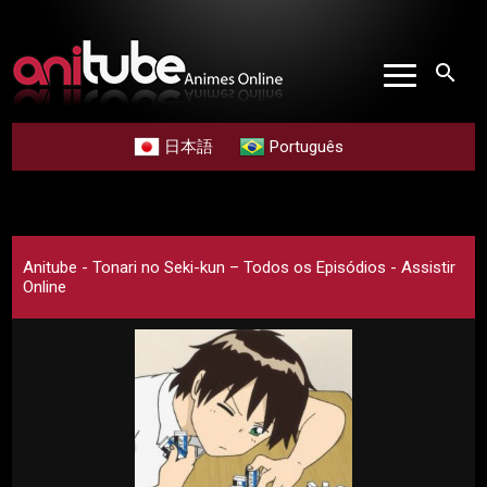
search
日本語
Português
Anitube - Tonari no Seki-kun – Todos os Episódios - Assistir
Online