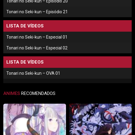
Tonari no Seki-kun – Episódio 20
Tonari no Seki-kun – Episódio 21
LISTA DE VÍDEOS
Tonari no Seki-kun – Especial 01
Tonari no Seki-kun – Especial 02
LISTA DE VÍDEOS
Tonari no Seki-kun – OVA 01
ANIMES
RECOMENDADOS