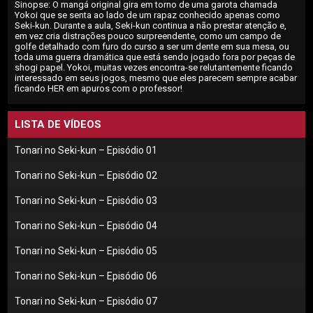
Sinopse: O mangá original gira em torno de uma garota chamada
Yokoi que se senta ao lado de um rapaz conhecido apenas como
Seki-kun. Durante a aula, Seki-kun continua a não prestar atenção e,
em vez cria distrações pouco surpreendente, como um campo de
golfe detalhado com furo do curso a ser um dente em sua mesa, ou
toda uma guerra dramática que está sendo jogado fora por peças de
shogi papel. Yokoi, muitas vezes encontra-se relutantemente ficando
interessado em seus jogos, mesmo que eles parecem sempre acabar
ficando HER em apuros com o professor!
LISTA DE VÍDEOS
Tonari no Seki-kun – Episódio 01
Tonari no Seki-kun – Episódio 02
Tonari no Seki-kun – Episódio 03
Tonari no Seki-kun – Episódio 04
Tonari no Seki-kun – Episódio 05
Tonari no Seki-kun – Episódio 06
Tonari no Seki-kun – Episódio 07