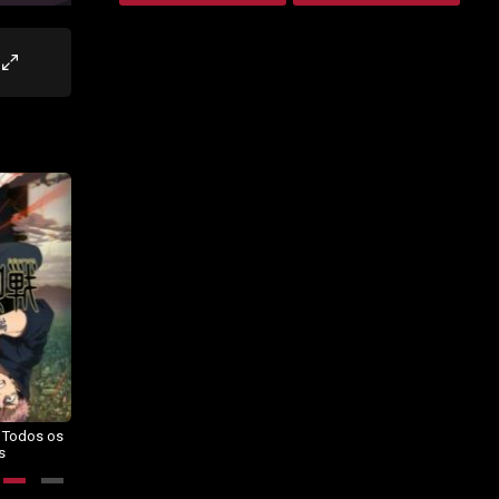
– Todos os
Dragon Ball Daima – Todos os
BORUTO: NARUTO NEXT
s
Episódios
GENERATIONS – Todos os
Episódios