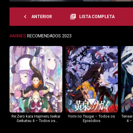
navigate_before
library_books
ANTERIOR
LISTA COMPLETA
ANIMES
RECOMENDADOS 2023
Re:Zero kara Hajimeru Isekai
Yomi no Tsugai – Todos os
Tensei
Seikatsu 4 – Todos os
Episódios
4 –
Episódios