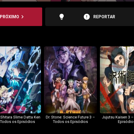
lightbulb
error
navigate_next
PRÓXIMO
REPORTAR
 Shitara Slime Datta Ken
Dr. Stone: Science Future 3 –
Jujutsu Kaisen 3 
 Todos os Episódios
Todos os Episódios
Episódio