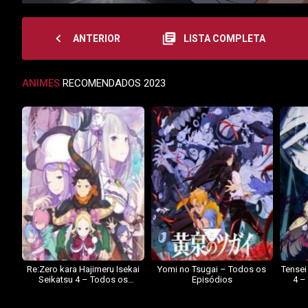
navigate_before
library_books
ANTERIOR
LISTA COMPLETA
ANIMES
RECOMENDADOS 2023
Re:Zero kara Hajimeru Isekai
Yomi no Tsugai – Todos os
Tensei
Seikatsu 4 – Todos os
Episódios
4 –
Episódios