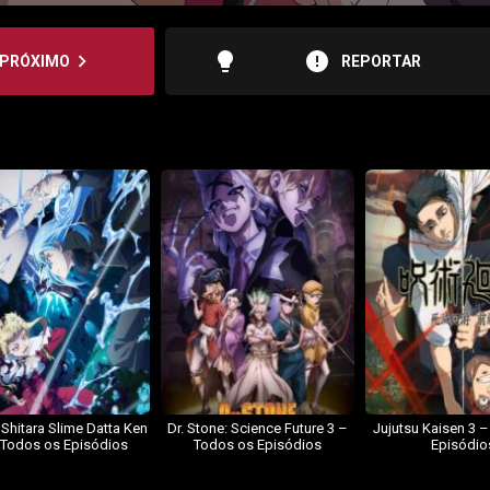
lightbulb
error
navigate_next
PRÓXIMO
REPORTAR
 Shitara Slime Datta Ken
Dr. Stone: Science Future 3 –
Jujutsu Kaisen 3 
 Todos os Episódios
Todos os Episódios
Episódio