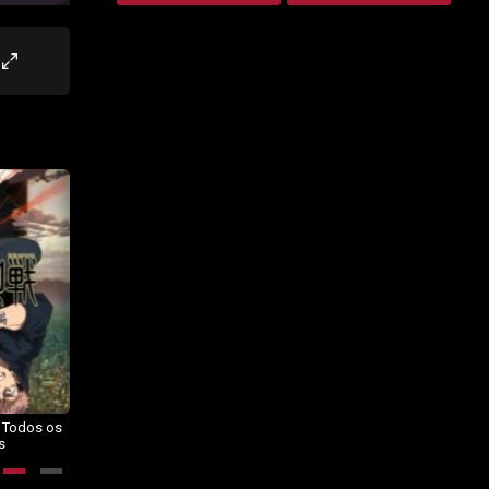
– Todos os
Dragon Ball Daima – Todos os
BORUTO: NARUTO NEXT
s
Episódios
GENERATIONS – Todos os
Episódios