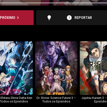
lightbulb
error
navigate_next
PRÓXIMO
REPORTAR
 Shitara Slime Datta Ken
Dr. Stone: Science Future 3 –
Jujutsu Kaisen 3 
 Todos os Episódios
Todos os Episódios
Episódio