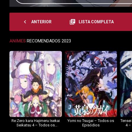
navigate_before
library_books
ANTERIOR
LISTA COMPLETA
ANIMES
RECOMENDADOS 2023
Re:Zero kara Hajimeru Isekai
Yomi no Tsugai – Todos os
Tensei
Seikatsu 4 – Todos os
Episódios
4 –
Episódios