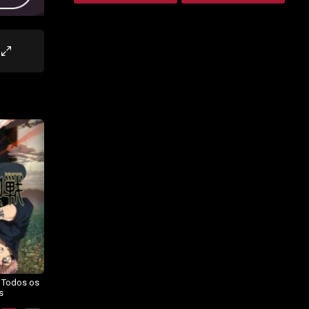
– Todos os
Dragon Ball Daima – Todos os
BORUTO: NARUTO NEXT
s
Episódios
GENERATIONS – Todos os
Episódios