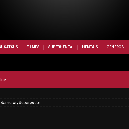
KUSATSUS
FILMES
SUPERHENTAI
HENTAIS
GÊNEROS
line
, Samurai , Superpoder