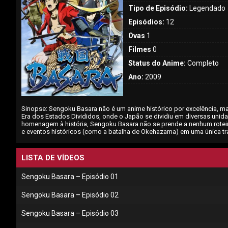
Tipo de Episódio:
Legendado
Episódios:
12
Ovas
1
Filmes
0
Status do Anime:
Completo
Ano:
2009
Sinopse: Sengoku Basara não é um anime histórico por excelência, 
Era dos Estados Divididos, onde o Japão se dividiu em diversas un
homenagem à história, Sengoku Basara não se prende a nenhum rotei
e eventos históricos (como a batalha de Okehazama) em uma única tr
LISTA DE VÍDEOS
Sengoku Basara – Episódio 01
Sengoku Basara – Episódio 02
Sengoku Basara – Episódio 03