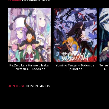
Re:Zero kara Hajimeru Isekai
Yomi no Tsugai – Todos os
Tensei
Seikatsu 4 – Todos os
Episódios
4 –
Episódios
JUNTE-SE
COMENTARIOS