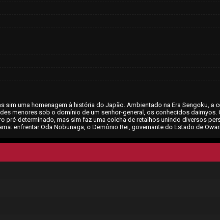
mas sim uma homenagem à história do Japão. Ambientado na Era Sengoku, a 
idades menores sob o domínio de um senhor-general, os conhecidos daimyos
ro pré-determinado, mas sim faz uma colcha de retalhos unindo diversos pe
ama: enfrentar Oda Nobunaga, o Demônio Rei, governante do Estado de Owari