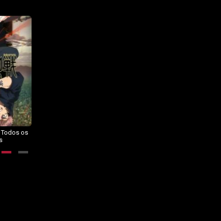
– Todos os
Dragon Ball Daima – Todos os
BORUTO: NARUTO NEXT
s
Episódios
GENERATIONS – Todos os
Episódios