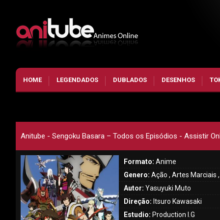
HOME
LEGENDADOS
DUBLADOS
DESENHOS
TO
Anitube - Sengoku Basara – Todos os Episódios - Assistir On
Formato:
Anime
Genero:
Ação , Artes Marciais 
Autor:
Yasuyuki Muto
Direção:
Itsuro Kawasaki
Estudio:
Production I.G