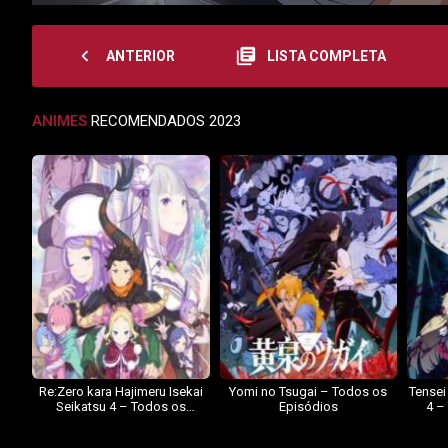
navigate_before
library_books
ANTERIOR
LISTA COMPLETA
ANIMES
RECOMENDADOS 2023
Re:Zero kara Hajimeru Isekai
Yomi no Tsugai – Todos os
Tensei
Seikatsu 4 – Todos os
Episódios
4 –
Episódios