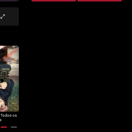
– Todos os
Dragon Ball Daima – Todos os
BORUTO: NARUTO NEXT
s
Episódios
GENERATIONS – Todos os
Episódios