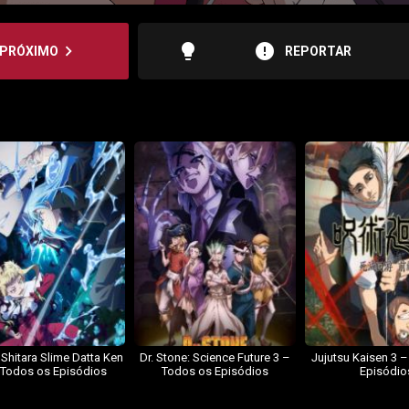
lightbulb
error
navigate_next
PRÓXIMO
REPORTAR
 Shitara Slime Datta Ken
Dr. Stone: Science Future 3 –
Jujutsu Kaisen 3 
 Todos os Episódios
Todos os Episódios
Episódio