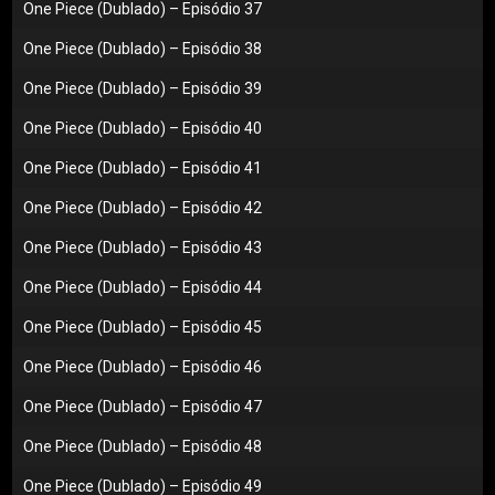
One Piece (Dublado) – Episódio 37
One Piece (Dublado) – Episódio 38
One Piece (Dublado) – Episódio 39
One Piece (Dublado) – Episódio 40
One Piece (Dublado) – Episódio 41
One Piece (Dublado) – Episódio 42
One Piece (Dublado) – Episódio 43
One Piece (Dublado) – Episódio 44
One Piece (Dublado) – Episódio 45
One Piece (Dublado) – Episódio 46
One Piece (Dublado) – Episódio 47
One Piece (Dublado) – Episódio 48
One Piece (Dublado) – Episódio 49