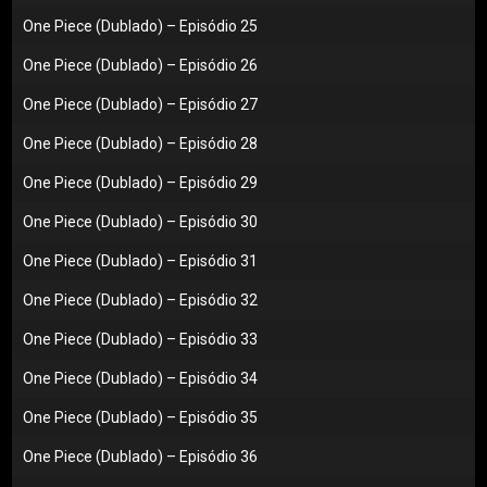
One Piece (Dublado) – Episódio 25
One Piece (Dublado) – Episódio 26
One Piece (Dublado) – Episódio 27
One Piece (Dublado) – Episódio 28
One Piece (Dublado) – Episódio 29
One Piece (Dublado) – Episódio 30
One Piece (Dublado) – Episódio 31
One Piece (Dublado) – Episódio 32
One Piece (Dublado) – Episódio 33
One Piece (Dublado) – Episódio 34
One Piece (Dublado) – Episódio 35
One Piece (Dublado) – Episódio 36