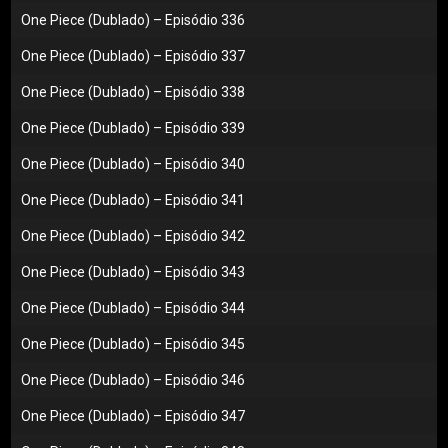
One Piece (Dublado) – Episódio 336
One Piece (Dublado) – Episódio 337
One Piece (Dublado) – Episódio 338
One Piece (Dublado) – Episódio 339
One Piece (Dublado) – Episódio 340
One Piece (Dublado) – Episódio 341
One Piece (Dublado) – Episódio 342
One Piece (Dublado) – Episódio 343
One Piece (Dublado) – Episódio 344
One Piece (Dublado) – Episódio 345
One Piece (Dublado) – Episódio 346
One Piece (Dublado) – Episódio 347