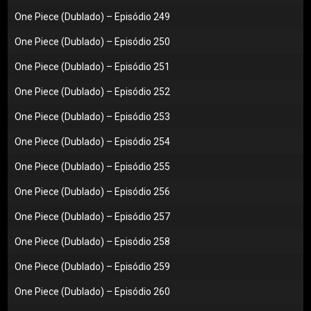
One Piece (Dublado) – Episódio 249
One Piece (Dublado) – Episódio 250
One Piece (Dublado) – Episódio 251
One Piece (Dublado) – Episódio 252
One Piece (Dublado) – Episódio 253
One Piece (Dublado) – Episódio 254
One Piece (Dublado) – Episódio 255
One Piece (Dublado) – Episódio 256
One Piece (Dublado) – Episódio 257
One Piece (Dublado) – Episódio 258
One Piece (Dublado) – Episódio 259
One Piece (Dublado) – Episódio 260