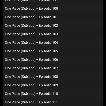
One Piece (Dublado) – Episódio 99
One Piece (Dublado) – Episódio 100
One Piece (Dublado) – Episódio 101
One Piece (Dublado) – Episódio 102
One Piece (Dublado) – Episódio 103
One Piece (Dublado) – Episódio 104
One Piece (Dublado) – Episódio 105
One Piece (Dublado) – Episódio 106
One Piece (Dublado) – Episódio 107
One Piece (Dublado) – Episódio 108
One Piece (Dublado) – Episódio 109
One Piece (Dublado) – Episódio 110
One Piece (Dublado) – Episódio 111