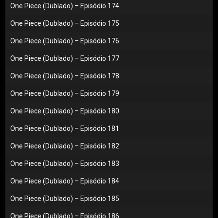
One Piece (Dublado) – Episódio 174
One Piece (Dublado) – Episódio 175
One Piece (Dublado) – Episódio 176
One Piece (Dublado) – Episódio 177
One Piece (Dublado) – Episódio 178
One Piece (Dublado) – Episódio 179
One Piece (Dublado) – Episódio 180
One Piece (Dublado) – Episódio 181
One Piece (Dublado) – Episódio 182
One Piece (Dublado) – Episódio 183
One Piece (Dublado) – Episódio 184
One Piece (Dublado) – Episódio 185
One Piece (Dublado) – Episódio 186