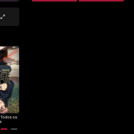
– Todos os
Dragon Ball Daima – Todos os
BORUTO: NARUTO NEXT
s
Episódios
GENERATIONS – Todos os
Episódios