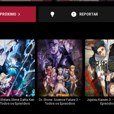
lightbulb
error
navigate_next
PRÓXIMO
REPORTAR
 Shitara Slime Datta Ken
Dr. Stone: Science Future 3 –
Jujutsu Kaisen 3 
 Todos os Episódios
Todos os Episódios
Episódio