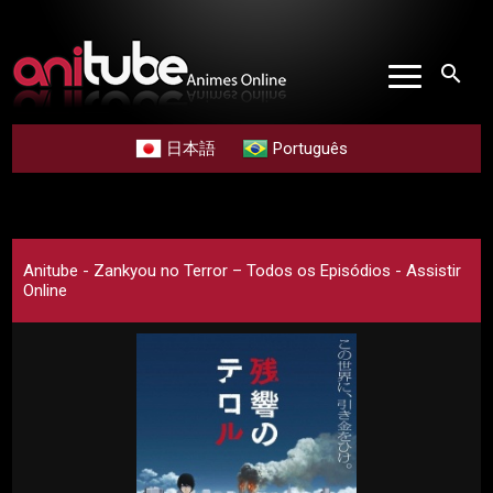
search
日本語
Português
Anitube - Zankyou no Terror – Todos os Episódios - Assistir
Online