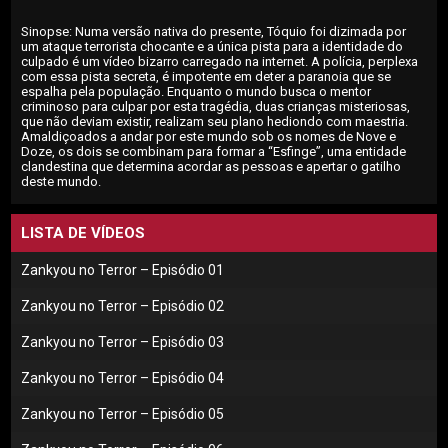
Sinopse: Numa versão nativa do presente, Tóquio foi dizimada por
um ataque terrorista chocante e a única pista para a identidade do
culpado é um vídeo bizarro carregado na internet. A polícia, perplexa
com essa pista secreta, é impotente em deter a paranoia que se
espalha pela população. Enquanto o mundo busca o mentor
criminoso para culpar por esta tragédia, duas crianças misteriosas,
que não deviam existir, realizam seu plano hediondo com maestria.
Amaldiçoados a andar por este mundo sob os nomes de Nove e
Doze, os dois se combinam para formar a “Esfinge”, uma entidade
clandestina que determina acordar as pessoas e apertar o gatilho
deste mundo.
LISTA DE VÍDEOS
Zankyou no Terror – Episódio 01
Zankyou no Terror – Episódio 02
Zankyou no Terror – Episódio 03
Zankyou no Terror – Episódio 04
Zankyou no Terror – Episódio 05