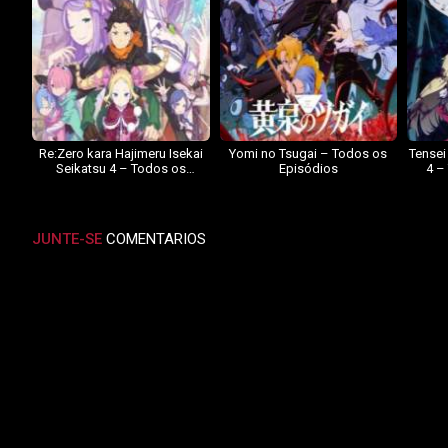
Re:Zero kara Hajimeru Isekai
Yomi no Tsugai – Todos os
Tensei
Seikatsu 4 – Todos os
Episódios
4 –
Episódios
JUNTE-SE
COMENTARIOS