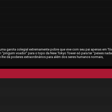
, uma garota colegial extremamente pobre que vive com seu pai apenas em Tó
um “pinguim voador” para o topo da New Tokyo Tower-só para ter “peixes nad
e lhe dá poderes extraordinários para além dos seres humanos normais,