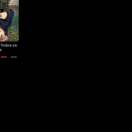
– Todos os
Dragon Ball Daima – Todos os
BORUTO: NARUTO NEXT
s
Episódios
GENERATIONS – Todos os
Episódios