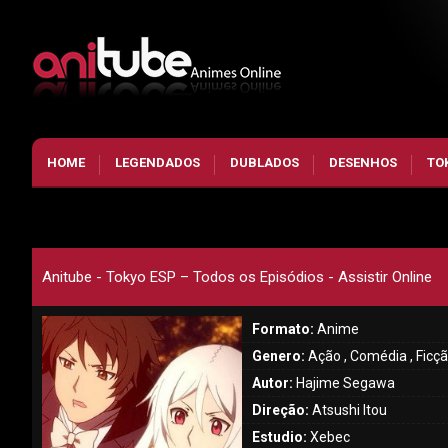
HOME
LEGENDADOS
DUBLADOS
DESENHOS
TO
Anitube - Tokyo ESP – Todos os Episódios - Assistir Online
Formato:
Anime
Genero:
Ação , Comédia , Ficçã
Autor:
Hajime Segawa
Direção:
Atsushi Itou
Estudio:
Xebec