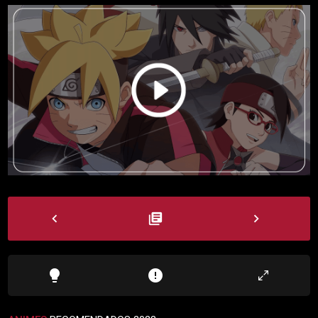
navigate_before
library_books
navigate_next
lightbulb
error