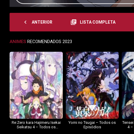
navigate_before
library_books
ANTERIOR
LISTA COMPLETA
ANIMES
RECOMENDADOS 2023
Re:Zero kara Hajimeru Isekai
Yomi no Tsugai – Todos os
Tensei
Seikatsu 4 – Todos os
Episódios
4 –
Episódios