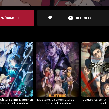
lightbulb
error
navigate_next
PRÓXIMO
REPORTAR
 Shitara Slime Datta Ken
Dr. Stone: Science Future 3 –
Jujutsu Kaisen 3 
 Todos os Episódios
Todos os Episódios
Episódio