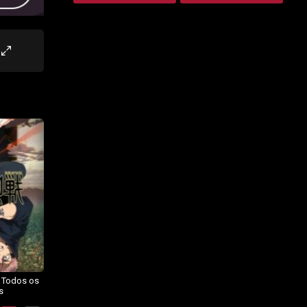
– Todos os
Dragon Ball Daima – Todos os
BORUTO: NARUTO NEXT
s
Episódios
GENERATIONS – Todos os
Episódios