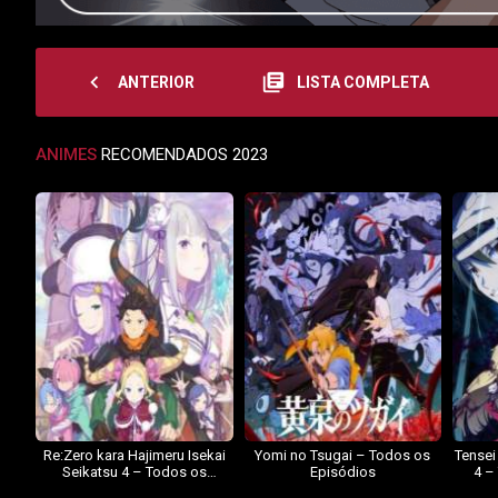
navigate_before
library_books
ANTERIOR
LISTA COMPLETA
ANIMES
RECOMENDADOS 2023
Re:Zero kara Hajimeru Isekai
Yomi no Tsugai – Todos os
Tensei
Seikatsu 4 – Todos os
Episódios
4 –
Episódios