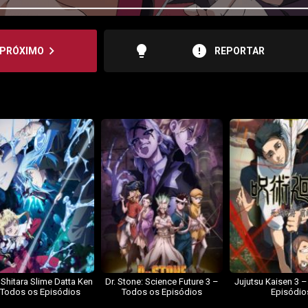
lightbulb
error
navigate_next
PRÓXIMO
REPORTAR
 Shitara Slime Datta Ken
Dr. Stone: Science Future 3 –
Jujutsu Kaisen 3 
 Todos os Episódios
Todos os Episódios
Episódio