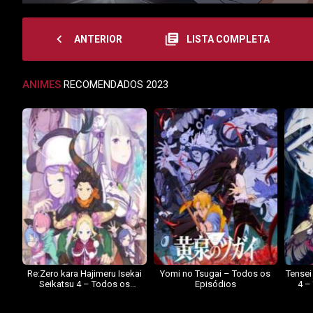
navigate_before
library_books
ANTERIOR
LISTA COMPLETA
ANIMES
RECOMENDADOS 2023
Re:Zero kara Hajimeru Isekai
Yomi no Tsugai – Todos os
Tensei
Seikatsu 4 – Todos os
Episódios
4 –
Episódios