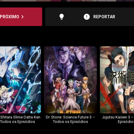
lightbulb
error
navigate_next
PRÓXIMO
REPORTAR
 Shitara Slime Datta Ken
Dr. Stone: Science Future 3 –
Jujutsu Kaisen 3 
 Todos os Episódios
Todos os Episódios
Episódio