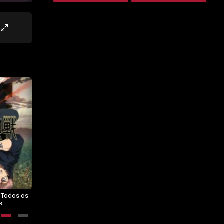
– Todos os
Dragon Ball Daima – Todos os
BORUTO: NARUTO NEXT
s
Episódios
GENERATIONS – Todos os
Episódios