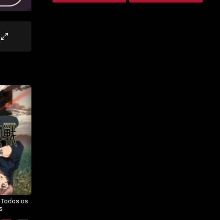
– Todos os
Dragon Ball Daima – Todos os
BORUTO: NARUTO NEXT
s
Episódios
GENERATIONS – Todos os
Episódios