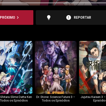
lightbulb
error
navigate_next
PRÓXIMO
REPORTAR
 Shitara Slime Datta Ken
Dr. Stone: Science Future 3 –
Jujutsu Kaisen 3 
 Todos os Episódios
Todos os Episódios
Episódio