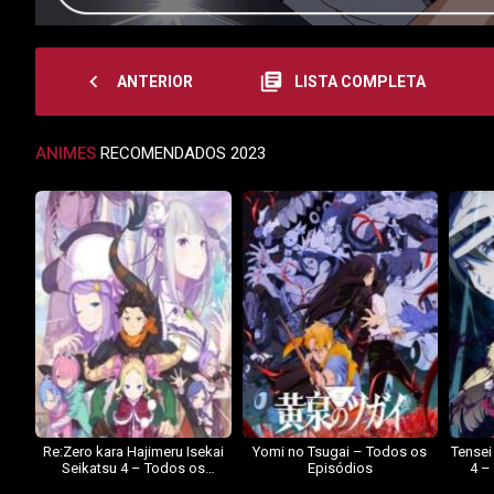
navigate_before
library_books
ANTERIOR
LISTA COMPLETA
ANIMES
RECOMENDADOS 2023
Re:Zero kara Hajimeru Isekai
Yomi no Tsugai – Todos os
Tensei
Seikatsu 4 – Todos os
Episódios
4 –
Episódios