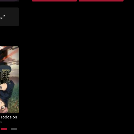
– Todos os
Dragon Ball Daima – Todos os
BORUTO: NARUTO NEXT
s
Episódios
GENERATIONS – Todos os
Episódios