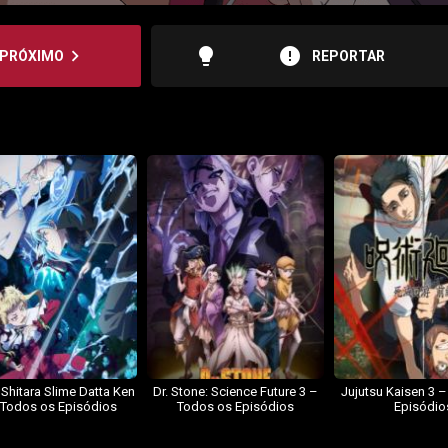
lightbulb
error
navigate_next
PRÓXIMO
REPORTAR
 Shitara Slime Datta Ken
Dr. Stone: Science Future 3 –
Jujutsu Kaisen 3 
 Todos os Episódios
Todos os Episódios
Episódio