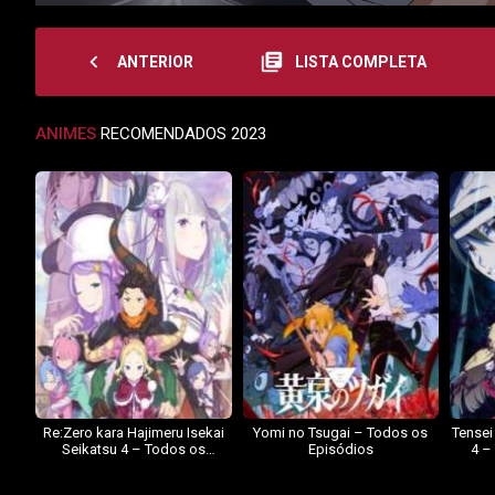
navigate_before
library_books
ANTERIOR
LISTA COMPLETA
ANIMES
RECOMENDADOS 2023
Re:Zero kara Hajimeru Isekai
Yomi no Tsugai – Todos os
Tensei
Seikatsu 4 – Todos os
Episódios
4 –
Episódios