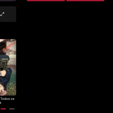
– Todos os
Dragon Ball Daima – Todos os
BORUTO: NARUTO NEXT
s
Episódios
GENERATIONS – Todos os
Episódios