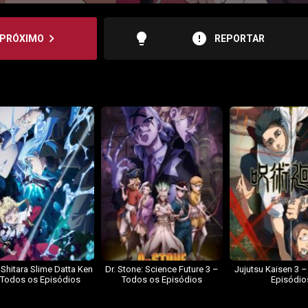
lightbulb
error
navigate_next
PRÓXIMO
REPORTAR
 Shitara Slime Datta Ken
Dr. Stone: Science Future 3 –
Jujutsu Kaisen 3 
 Todos os Episódios
Todos os Episódios
Episódio