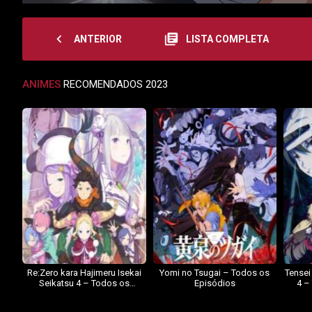
navigate_before
library_books
ANTERIOR
LISTA COMPLETA
ANIMES
RECOMENDADOS 2023
Re:Zero kara Hajimeru Isekai
Yomi no Tsugai – Todos os
Tensei
Seikatsu 4 – Todos os
Episódios
4 –
Episódios