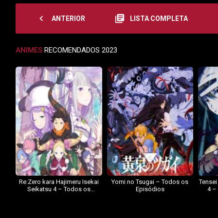
navigate_before
library_books
ANTERIOR
LISTA COMPLETA
ANIMES
RECOMENDADOS 2023
Re:Zero kara Hajimeru Isekai
Yomi no Tsugai – Todos os
Tensei
Seikatsu 4 – Todos os
Episódios
4 –
Episódios