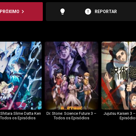
lightbulb
error
navigate_next
PRÓXIMO
REPORTAR
 Shitara Slime Datta Ken
Dr. Stone: Science Future 3 –
Jujutsu Kaisen 3 
 Todos os Episódios
Todos os Episódios
Episódio