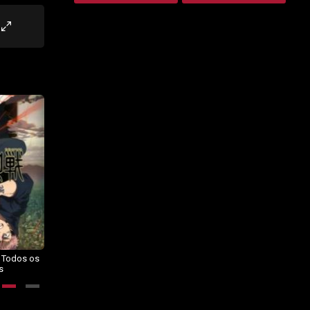
– Todos os
Dragon Ball Daima – Todos os
BORUTO: NARUTO NEXT
s
Episódios
GENERATIONS – Todos os
Episódios