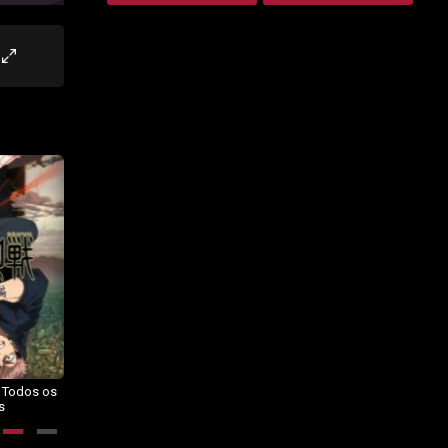
– Todos os
Dragon Ball Daima – Todos os
BORUTO: NARUTO NEXT
s
Episódios
GENERATIONS – Todos os
Episódios