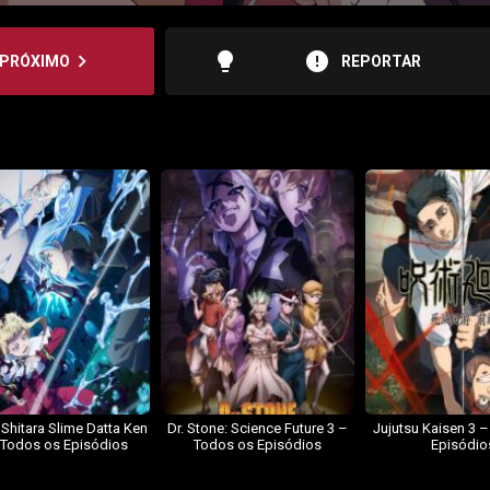
lightbulb
error
navigate_next
PRÓXIMO
REPORTAR
 Shitara Slime Datta Ken
Dr. Stone: Science Future 3 –
Jujutsu Kaisen 3 
 Todos os Episódios
Todos os Episódios
Episódio