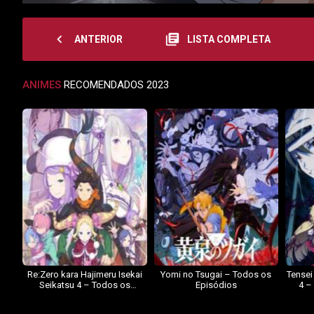
navigate_before
library_books
ANTERIOR
LISTA COMPLETA
ANIMES
RECOMENDADOS 2023
Re:Zero kara Hajimeru Isekai
Yomi no Tsugai – Todos os
Tensei
Seikatsu 4 – Todos os
Episódios
4 –
Episódios