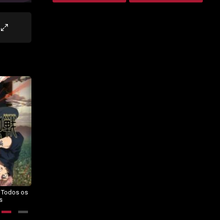
– Todos os
Dragon Ball Daima – Todos os
BORUTO: NARUTO NEXT
s
Episódios
GENERATIONS – Todos os
Episódios