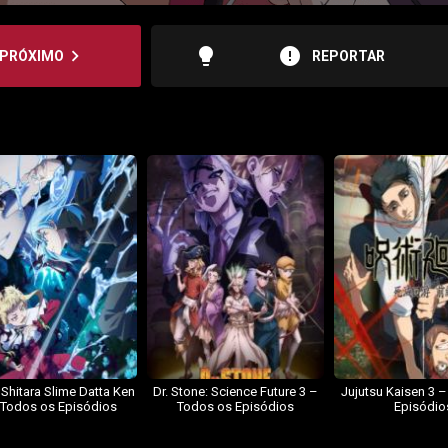
lightbulb
error
navigate_next
PRÓXIMO
REPORTAR
 Shitara Slime Datta Ken
Dr. Stone: Science Future 3 –
Jujutsu Kaisen 3 
 Todos os Episódios
Todos os Episódios
Episódio