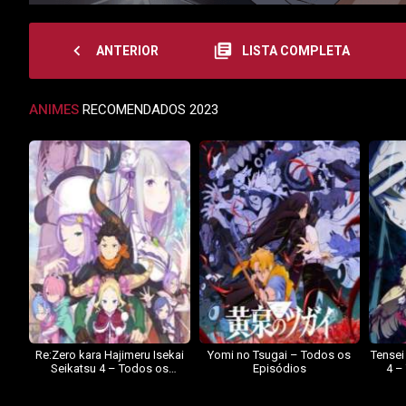
navigate_before
library_books
ANTERIOR
LISTA COMPLETA
ANIMES
RECOMENDADOS 2023
Re:Zero kara Hajimeru Isekai
Yomi no Tsugai – Todos os
Tensei
Seikatsu 4 – Todos os
Episódios
4 –
Episódios