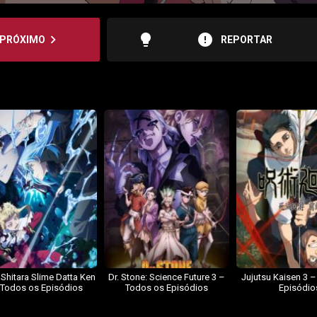
lightbulb
error
navigate_next
PRÓXIMO
REPORTAR
 Shitara Slime Datta Ken
Dr. Stone: Science Future 3 –
Jujutsu Kaisen 3 
 Todos os Episódios
Todos os Episódios
Episódio