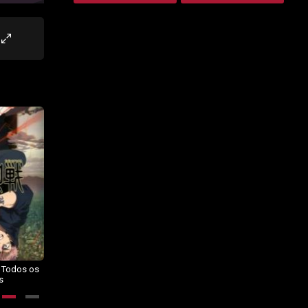
– Todos os
Dragon Ball Daima – Todos os
BORUTO: NARUTO NEXT
s
Episódios
GENERATIONS – Todos os
Episódios