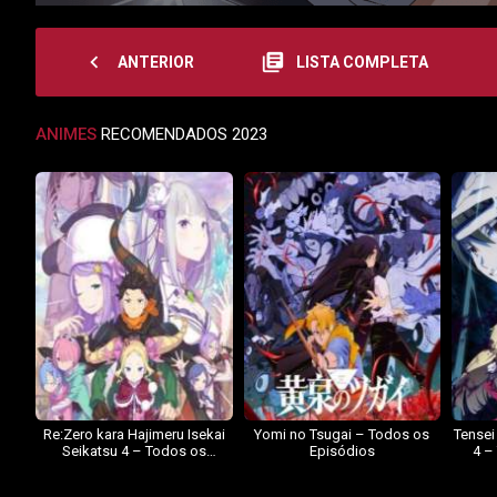
navigate_before
library_books
ANTERIOR
LISTA COMPLETA
ANIMES
RECOMENDADOS 2023
Re:Zero kara Hajimeru Isekai
Yomi no Tsugai – Todos os
Tensei
Seikatsu 4 – Todos os
Episódios
4 –
Episódios