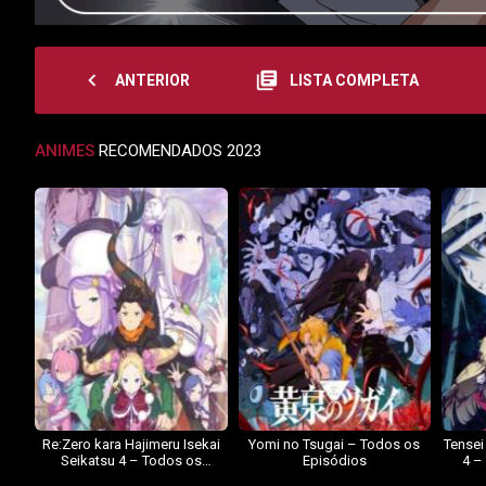
navigate_before
library_books
ANTERIOR
LISTA COMPLETA
ANIMES
RECOMENDADOS 2023
Re:Zero kara Hajimeru Isekai
Yomi no Tsugai – Todos os
Tensei
Seikatsu 4 – Todos os
Episódios
4 –
Episódios