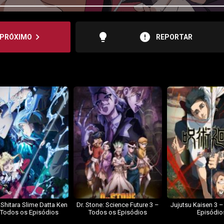
lightbulb
error
navigate_next
PRÓXIMO
REPORTAR
 Shitara Slime Datta Ken
Dr. Stone: Science Future 3 –
Jujutsu Kaisen 3 
 Todos os Episódios
Todos os Episódios
Episódio