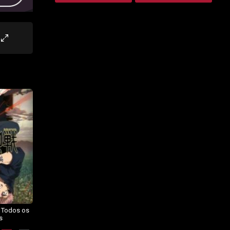
– Todos os
Dragon Ball Daima – Todos os
BORUTO: NARUTO NEXT
s
Episódios
GENERATIONS – Todos os
Episódios