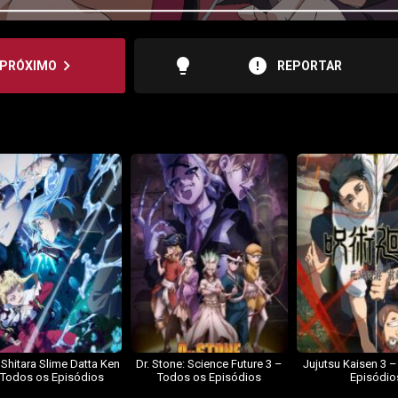
lightbulb
error
navigate_next
PRÓXIMO
REPORTAR
 Shitara Slime Datta Ken
Dr. Stone: Science Future 3 –
Jujutsu Kaisen 3 
 Todos os Episódios
Todos os Episódios
Episódio