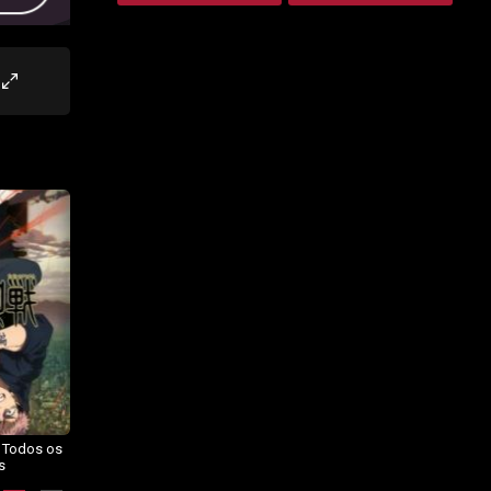
– Todos os
Dragon Ball Daima – Todos os
BORUTO: NARUTO NEXT
s
Episódios
GENERATIONS – Todos os
Episódios