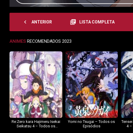
navigate_before
library_books
ANTERIOR
LISTA COMPLETA
ANIMES
RECOMENDADOS 2023
Re:Zero kara Hajimeru Isekai
Yomi no Tsugai – Todos os
Tensei
Seikatsu 4 – Todos os
Episódios
4 –
Episódios