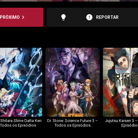
lightbulb
error
navigate_next
PRÓXIMO
REPORTAR
 Shitara Slime Datta Ken
Dr. Stone: Science Future 3 –
Jujutsu Kaisen 3 
 Todos os Episódios
Todos os Episódios
Episódio