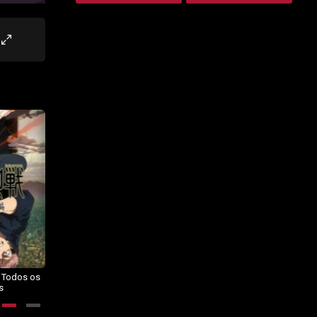
– Todos os
Dragon Ball Daima – Todos os
BORUTO: NARUTO NEXT
s
Episódios
GENERATIONS – Todos os
Episódios