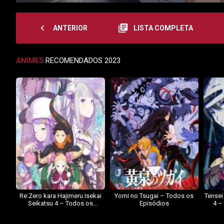
navigate_before
library_books
ANTERIOR
LISTA COMPLETA
ANIMES
RECOMENDADOS 2023
Re:Zero kara Hajimeru Isekai
Yomi no Tsugai – Todos os
Tensei
Seikatsu 4 – Todos os
Episódios
4 –
Episódios