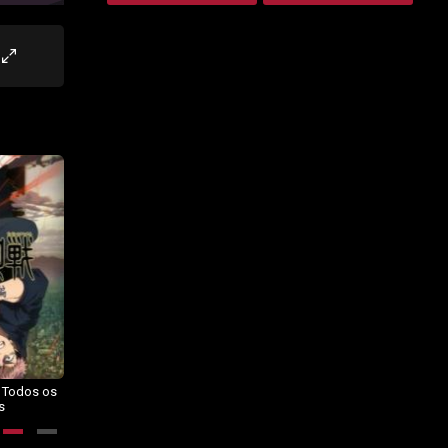
– Todos os
Dragon Ball Daima – Todos os
BORUTO: NARUTO NEXT
s
Episódios
GENERATIONS – Todos os
Episódios