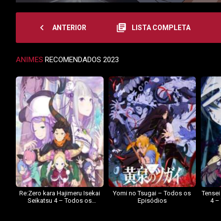
navigate_before
library_books
ANTERIOR
LISTA COMPLETA
ANIMES
RECOMENDADOS 2023
Re:Zero kara Hajimeru Isekai
Yomi no Tsugai – Todos os
Tensei
Seikatsu 4 – Todos os
Episódios
4 –
Episódios