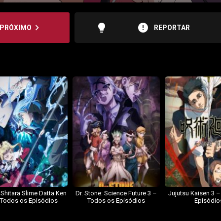
lightbulb
error
navigate_next
PRÓXIMO
REPORTAR
 Shitara Slime Datta Ken
Dr. Stone: Science Future 3 –
Jujutsu Kaisen 3 
 Todos os Episódios
Todos os Episódios
Episódio