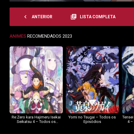
navigate_before
library_books
ANTERIOR
LISTA COMPLETA
ANIMES
RECOMENDADOS 2023
Re:Zero kara Hajimeru Isekai
Yomi no Tsugai – Todos os
Tensei
Seikatsu 4 – Todos os
Episódios
4 –
Episódios