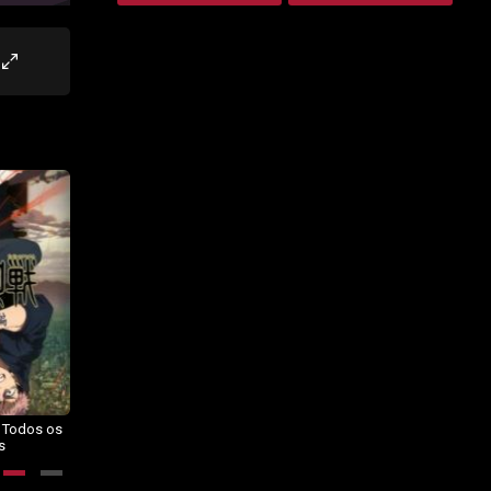
– Todos os
Dragon Ball Daima – Todos os
BORUTO: NARUTO NEXT
s
Episódios
GENERATIONS – Todos os
Episódios