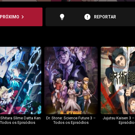
lightbulb
error
navigate_next
PRÓXIMO
REPORTAR
 Shitara Slime Datta Ken
Dr. Stone: Science Future 3 –
Jujutsu Kaisen 3 
 Todos os Episódios
Todos os Episódios
Episódio