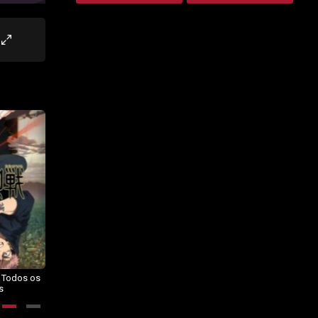
– Todos os
Dragon Ball Daima – Todos os
BORUTO: NARUTO NEXT
s
Episódios
GENERATIONS – Todos os
Episódios