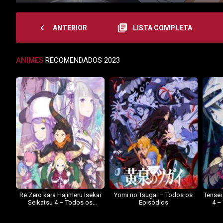
navigate_before
library_books
ANTERIOR
LISTA COMPLETA
ANIMES
RECOMENDADOS 2023
Re:Zero kara Hajimeru Isekai
Yomi no Tsugai – Todos os
Tensei
Seikatsu 4 – Todos os
Episódios
4 –
Episódios