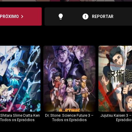
lightbulb
error
navigate_next
PRÓXIMO
REPORTAR
 Shitara Slime Datta Ken
Dr. Stone: Science Future 3 –
Jujutsu Kaisen 3 
 Todos os Episódios
Todos os Episódios
Episódio