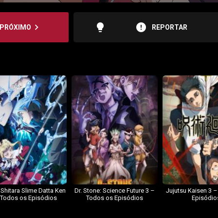
lightbulb
error
navigate_next
PRÓXIMO
REPORTAR
 Shitara Slime Datta Ken
Dr. Stone: Science Future 3 –
Jujutsu Kaisen 3 
 Todos os Episódios
Todos os Episódios
Episódio