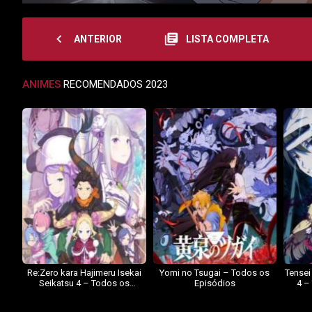
navigate_before
library_books
ANTERIOR
LISTA COMPLETA
ANIMES
RECOMENDADOS 2023
Re:Zero kara Hajimeru Isekai
Yomi no Tsugai – Todos os
Tensei
Seikatsu 4 – Todos os
Episódios
4 –
Episódios