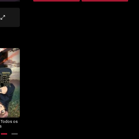
– Todos os
Dragon Ball Daima – Todos os
BORUTO: NARUTO NEXT
s
Episódios
GENERATIONS – Todos os
Episódios