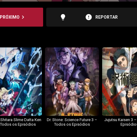
lightbulb
error
navigate_next
PRÓXIMO
REPORTAR
 Shitara Slime Datta Ken
Dr. Stone: Science Future 3 –
Jujutsu Kaisen 3 
 Todos os Episódios
Todos os Episódios
Episódio