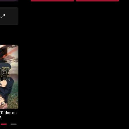
– Todos os
Dragon Ball Daima – Todos os
BORUTO: NARUTO NEXT
s
Episódios
GENERATIONS – Todos os
Episódios