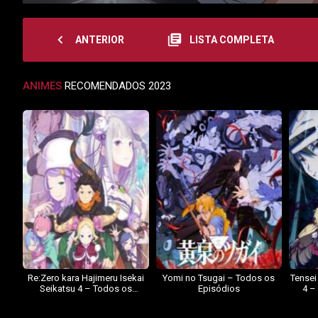
navigate_before
library_books
ANTERIOR
LISTA COMPLETA
ANIMES
RECOMENDADOS 2023
Re:Zero kara Hajimeru Isekai
Yomi no Tsugai – Todos os
Tensei
Seikatsu 4 – Todos os
Episódios
4 –
Episódios