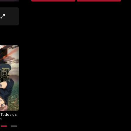
– Todos os
Dragon Ball Daima – Todos os
BORUTO: NARUTO NEXT
s
Episódios
GENERATIONS – Todos os
Episódios