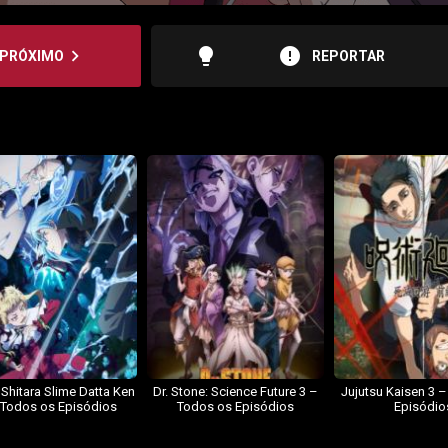
lightbulb
error
navigate_next
PRÓXIMO
REPORTAR
 Shitara Slime Datta Ken
Dr. Stone: Science Future 3 –
Jujutsu Kaisen 3 
 Todos os Episódios
Todos os Episódios
Episódio