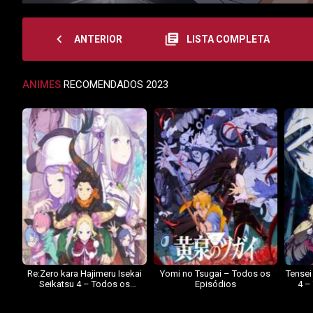
navigate_before
library_books
ANTERIOR
LISTA COMPLETA
ANIMES
RECOMENDADOS 2023
Re:Zero kara Hajimeru Isekai
Yomi no Tsugai – Todos os
Tensei
Seikatsu 4 – Todos os
Episódios
4 –
Episódios