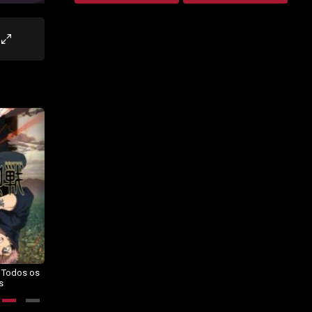
– Todos os
Dragon Ball Daima – Todos os
BORUTO: NARUTO NEXT
s
Episódios
GENERATIONS – Todos os
Episódios