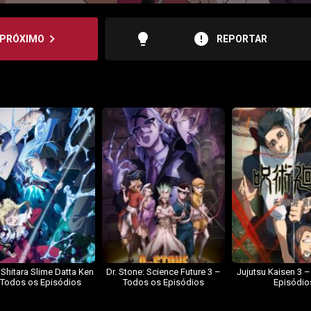
lightbulb
error
navigate_next
PRÓXIMO
REPORTAR
 Shitara Slime Datta Ken
Dr. Stone: Science Future 3 –
Jujutsu Kaisen 3 
 Todos os Episódios
Todos os Episódios
Episódio