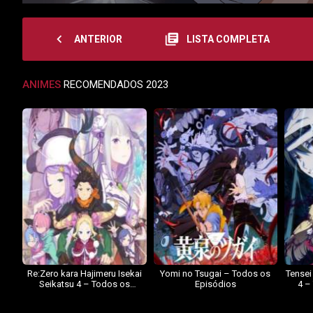
navigate_before
library_books
ANTERIOR
LISTA COMPLETA
ANIMES
RECOMENDADOS 2023
Re:Zero kara Hajimeru Isekai
Yomi no Tsugai – Todos os
Tensei
Seikatsu 4 – Todos os
Episódios
4 –
Episódios