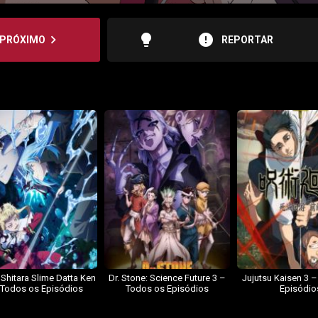
lightbulb
error
navigate_next
PRÓXIMO
REPORTAR
 Shitara Slime Datta Ken
Dr. Stone: Science Future 3 –
Jujutsu Kaisen 3 
 Todos os Episódios
Todos os Episódios
Episódio