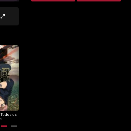
– Todos os
Dragon Ball Daima – Todos os
BORUTO: NARUTO NEXT
s
Episódios
GENERATIONS – Todos os
Episódios