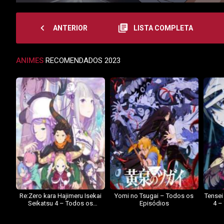
navigate_before
library_books
ANTERIOR
LISTA COMPLETA
ANIMES
RECOMENDADOS 2023
Re:Zero kara Hajimeru Isekai
Yomi no Tsugai – Todos os
Tensei
Seikatsu 4 – Todos os
Episódios
4 –
Episódios