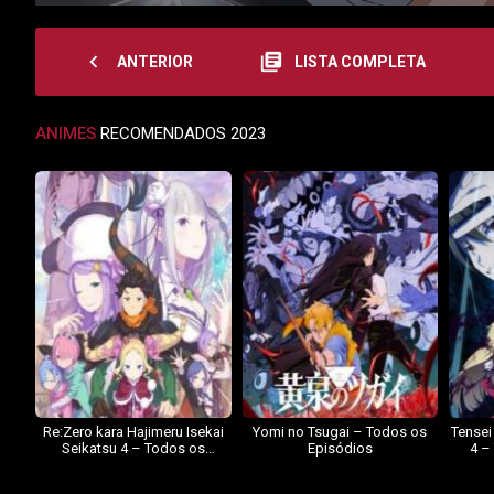
navigate_before
library_books
ANTERIOR
LISTA COMPLETA
ANIMES
RECOMENDADOS 2023
Re:Zero kara Hajimeru Isekai
Yomi no Tsugai – Todos os
Tensei
Seikatsu 4 – Todos os
Episódios
4 –
Episódios