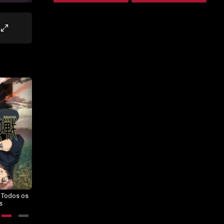
– Todos os
Dragon Ball Daima – Todos os
BORUTO: NARUTO NEXT
s
Episódios
GENERATIONS – Todos os
Episódios