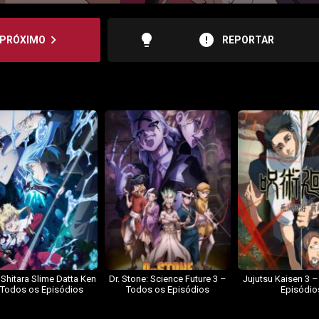
lightbulb
error
navigate_next
PRÓXIMO
REPORTAR
 Shitara Slime Datta Ken
Dr. Stone: Science Future 3 –
Jujutsu Kaisen 3 
 Todos os Episódios
Todos os Episódios
Episódio