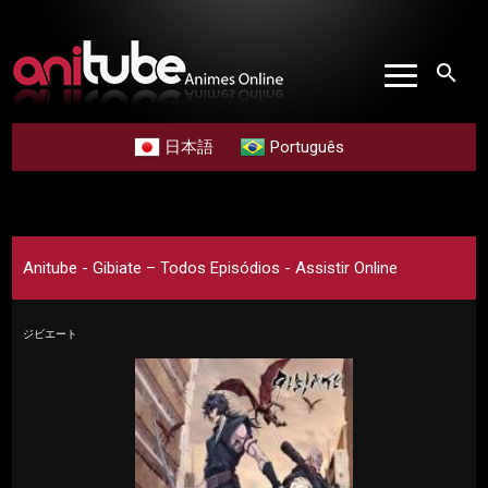
search
日本語
Português
Anitube - Gibiate – Todos Episódios - Assistir Online
ジビエート