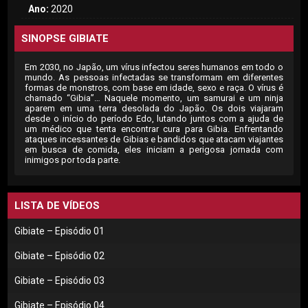
Ano:
2020
SINOPSE GIBIATE
Em 2030, no Japão, um vírus infectou seres humanos em todo o
mundo. As pessoas infectadas se transformam em diferentes
formas de monstros, com base em idade, sexo e raça. O vírus é
chamado “Gibia”… Naquele momento, um samurai e um ninja
aparem em uma terra desolada do Japão. Os dois viajaram
desde o início do período Edo, lutando juntos com a ajuda de
um médico que tenta encontrar cura para Gibia. Enfrentando
ataques incessantes de Gibias e bandidos que atacam viajantes
em busca de comida, eles iniciam a perigosa jornada com
inimigos por toda parte.
LISTA DE VÍDEOS
Gibiate – Episódio 01
Gibiate – Episódio 02
Gibiate – Episódio 03
Gibiate – Episódio 04