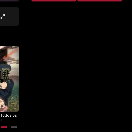
– Todos os
Dragon Ball Daima – Todos os
BORUTO: NARUTO NEXT
s
Episódios
GENERATIONS – Todos os
Episódios