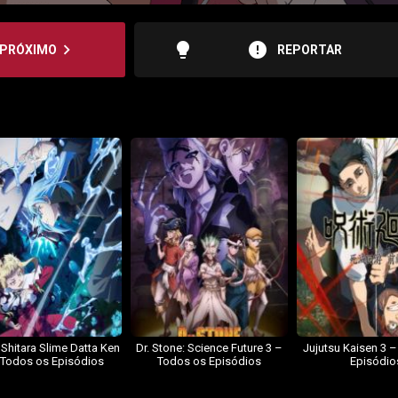
lightbulb
error
navigate_next
PRÓXIMO
REPORTAR
 Shitara Slime Datta Ken
Dr. Stone: Science Future 3 –
Jujutsu Kaisen 3 
 Todos os Episódios
Todos os Episódios
Episódio