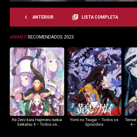
navigate_before
library_books
ANTERIOR
LISTA COMPLETA
ANIMES
RECOMENDADOS 2023
Re:Zero kara Hajimeru Isekai
Yomi no Tsugai – Todos os
Tensei
Seikatsu 4 – Todos os
Episódios
4 –
Episódios