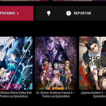
lightbulb
error
navigate_next
PRÓXIMO
REPORTAR
 Shitara Slime Datta Ken
Dr. Stone: Science Future 3 –
Jujutsu Kaisen 3 
 Todos os Episódios
Todos os Episódios
Episódio