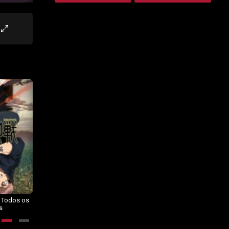
– Todos os
Dragon Ball Daima – Todos os
BORUTO: NARUTO NEXT
s
Episódios
GENERATIONS – Todos os
Episódios