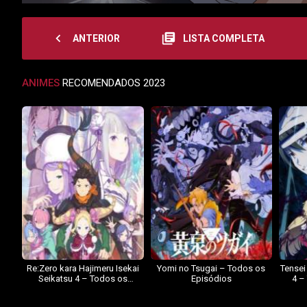
navigate_before
library_books
ANTERIOR
LISTA COMPLETA
ANIMES
RECOMENDADOS 2023
Re:Zero kara Hajimeru Isekai
Yomi no Tsugai – Todos os
Tensei
Seikatsu 4 – Todos os
Episódios
4 –
Episódios