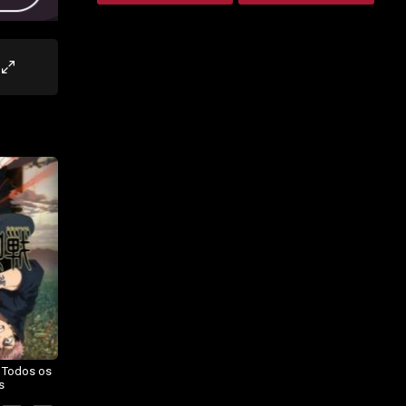
– Todos os
Dragon Ball Daima – Todos os
BORUTO: NARUTO NEXT
s
Episódios
GENERATIONS – Todos os
Episódios