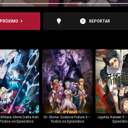
lightbulb
error
navigate_next
PRÓXIMO
REPORTAR
 Shitara Slime Datta Ken
Dr. Stone: Science Future 3 –
Jujutsu Kaisen 3 
 Todos os Episódios
Todos os Episódios
Episódio