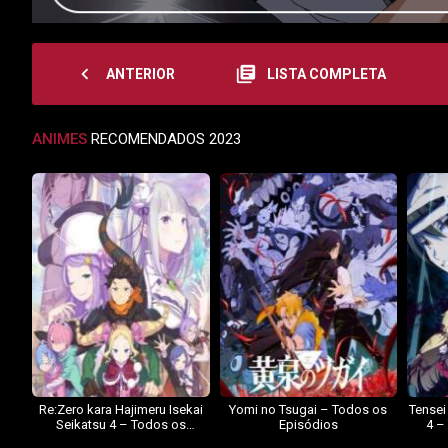
navigate_before
library_books
ANTERIOR
LISTA COMPLETA
ANIMES
RECOMENDADOS 2023
Re:Zero kara Hajimeru Isekai
Yomi no Tsugai – Todos os
Tensei
Seikatsu 4 – Todos os
Episódios
4 –
Episódios