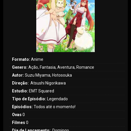
Formato:
Anime
Genero:
Ação, Fantasia, Aventura, Romance
Autor:
Suzu Miyama, Hotosouka
Direção:
Atsushi Nigorikawa
Estudio:
EMT Squared
Tipo de Episódio:
Legendado
Episódios:
Todos até o momento!
Ovas
0
Filmes
0
Dia de Lançamento:
Domingo