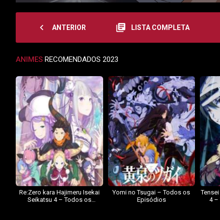
navigate_before
library_books
ANTERIOR
LISTA COMPLETA
ANIMES
RECOMENDADOS 2023
Re:Zero kara Hajimeru Isekai
Yomi no Tsugai – Todos os
Tensei
Seikatsu 4 – Todos os
Episódios
4 –
Episódios