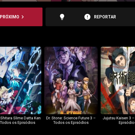
lightbulb
error
navigate_next
PRÓXIMO
REPORTAR
 Shitara Slime Datta Ken
Dr. Stone: Science Future 3 –
Jujutsu Kaisen 3 
 Todos os Episódios
Todos os Episódios
Episódio