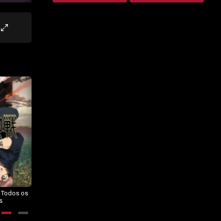
– Todos os
Dragon Ball Daima – Todos os
BORUTO: NARUTO NEXT
s
Episódios
GENERATIONS – Todos os
Episódios