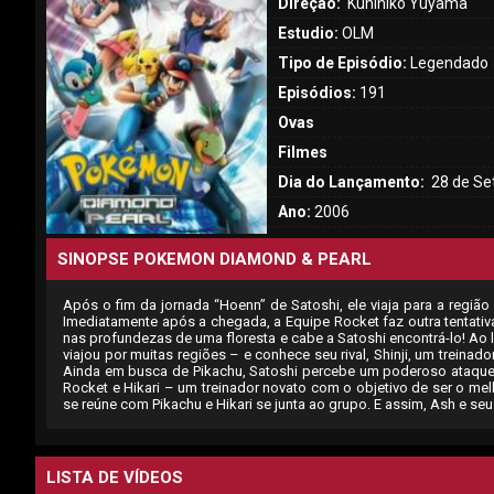
Direção:
Kunihiko Yuyama
Estudio:
OLM
Tipo de Episódio:
Legendado
Episódios:
191
Ovas
Filmes
Dia do Lançamento:
28 de Se
Ano:
2006
SINOPSE POKEMON DIAMOND & PEARL
Após o fim da jornada “Hoenn” de Satoshi, ele viaja para a regi
Imediatamente após a chegada, a Equipe Rocket faz outra tentativa
nas profundezas de uma floresta e cabe a Satoshi encontrá-lo! A
viajou por muitas regiões – e conhece seu rival, Shinji, um trei
Ainda em busca de Pikachu, Satoshi percebe um poderoso ataque e
Rocket e Hikari – um treinador novato com o objetivo de ser o me
se reúne com Pikachu e Hikari se junta ao grupo. E assim, Ash e 
LISTA DE VÍDEOS