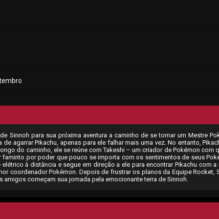
tembro
ão de Sinnoh para sua próxima aventura a caminho de se tornar um Mestre P
 de agarrar Pikachu, apenas para ele falhar mais uma vez. No entanto, Pikac
o longo do caminho, ele se reúne com Takeshi – um criador de Pokémon com 
nador faminto por poder que pouco se importa com os sentimentos de seus Po
létrico à distância e segue em direção a ele para encontrar Pikachu com a
lhor coordenador Pokémon. Depois de frustrar os planos da Equipe Rocket, 
seus amigos começam sua jornada pela emocionante terra de Sinnoh.