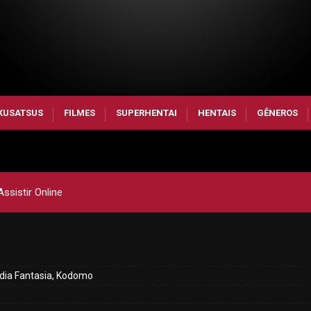
KUSATSUS
FILMES
SUPERHENTAI
HENTAIS
GÊNEROS
ssistir Online
dia Fantasia, Kodomo