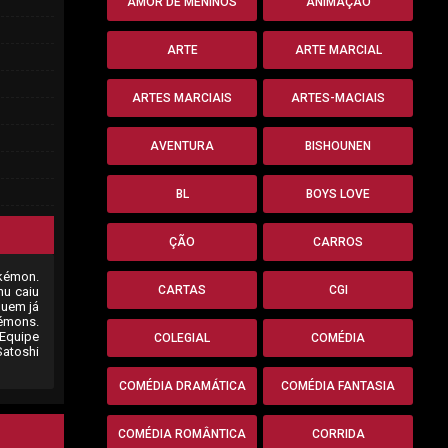
AMOR DE MENINOS
ANIMAÇÃO
ARTE
ARTE MARCIAL
ARTES MARCIAIS
ARTES-MACIAIS
AVENTURA
BISHOUNEN
BL
BOYS LOVE
ÇÃO
CARROS
okémon.
CARTAS
CGI
hu caiu
quem já
kémons.
 Equipe
COLEGIAL
COMÉDIA
Satoshi
COMÉDIA DRAMÁTICA
COMÉDIA FANTASIA
COMÉDIA ROMÂNTICA
CORRIDA