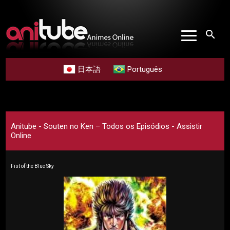
search
日本語
Português
Anitube - Souten no Ken – Todos os Episódios - Assistir
Online
Fist of the Blue Sky