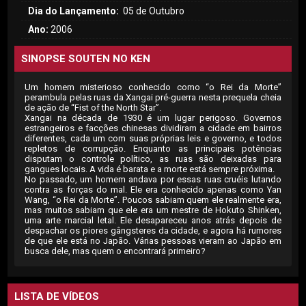
Dia do Lançamento:
05 de Outubro
Ano:
2006
SINOPSE SOUTEN NO KEN
Um homem misterioso conhecido como “o Rei da Morte”
perambula pelas ruas da Xangai pré-guerra nesta prequela cheia
de ação de “Fist of the North Star”.
Xangai na década de 1930 é um lugar perigoso. Governos
estrangeiros e facções chinesas dividiram a cidade em bairros
diferentes, cada um com suas próprias leis e governo, e todos
repletos de corrupção. Enquanto as principais potências
disputam o controle político, as ruas são deixadas para
gangues locais. A vida é barata e a morte está sempre próxima.
No passado, um homem andava por essas ruas cruéis lutando
contra as forças do mal. Ele era conhecido apenas como Yan
Wang, “o Rei da Morte”. Poucos sabiam quem ele realmente era,
mas muitos sabiam que ele era um mestre de Hokuto Shinken,
uma arte marcial letal. Ele desapareceu anos atrás depois de
despachar os piores gângsteres da cidade, e agora há rumores
de que ele está no Japão. Várias pessoas vieram ao Japão em
busca dele, mas quem o encontrará primeiro?
LISTA DE VÍDEOS