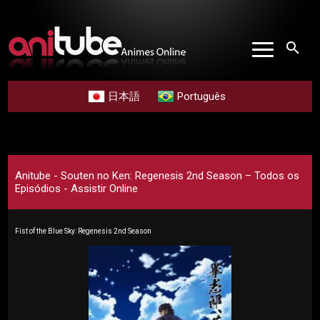
search
日本語
Português
Anitube - Souten no Ken: Regenesis 2nd Season – Todos os
Episódios - Assistir Online
Fist of the Blue Sky: Regenesis 2nd Season