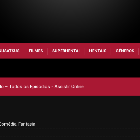
KUSATSUS
FILMES
SUPERHENTAI
HENTAIS
GÊNEROS
o – Todos os Episódios - Assistir Online
Comédia, Fantasia