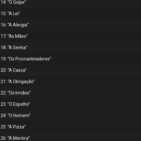
14: “O Golpe”
5: “A Lei”
16: “A Alergia”
 17: “As Mães”
 18: “A Senha”
19: “Os Procrastinadores”
20: “A Casca”
21: “A Obrigação”
22: “Os Irmãos”
23: “O Espelho”
o 24: “O Homem”
25: “A Pizza”
26: “A Mentira”