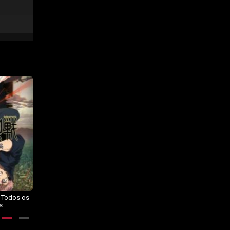
– Todos os
Dragon Ball Daima – Todos os
BORUTO: NARUTO NEXT
s
Episódios
GENERATIONS – Todos os
Episódios