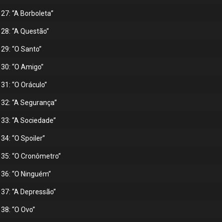
27: “A Borboleta”
 28: “A Questão”
29: “O Santo”
 30: “O Amigo”
31: “O Oráculo”
 32: “A Segurança”
 33: “A Sociedade”
34: “O Spoiler”
 35: “O Cronômetro”
 36: “O Ninguém”
 37: “A Depressão”
38: “O Ovo”