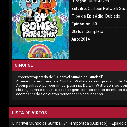
Direção:
Mic Graves
Estudio:
Cartoon Network Stud
Tipo de Episódio:
Dublado
Episódios:
40
Status:
Completo
Ano:
2014
SINOPSE
Terceira temporada de “O Incrível Mundo de Gumball”.
A série gira em torno de Gumball Watterson, um gato azul de 12
Acompanhado por seu irmão peixinho, Darwin Watterson, os dois
cidade, durante o qual eles interagem com os outros membros da 
acompanhados de outros personagens secundários.
LISTA DE VÍDEOS
O Incrível Mundo de Gumball 3ª Temporada (Dublado) – Episódio 