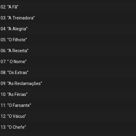
02: “A Fã”
03: “A Treinadora”
04: “A Alegria”
5: “O Filhote”
06: “A Receita”
 07: ” O Nome”
08: “Os Extras”
 09: “As Reclamações”
10: “As Férias”
11: “O Farsante”
 12: “O Vácuo”
 13: “O Chefe”